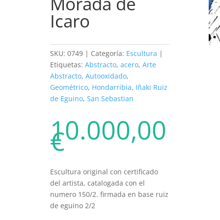
Morada de
Icaro
SKU:
0749
Categoría:
Escultura
Etiquetas:
Abstracto
,
acero
,
Arte
Abstracto
,
Autooxidado
,
Geométrico
,
Hondarribia
,
Iñaki Ruiz
de Eguino
,
San Sebastian
10.000,00
€
Escultura original con certificado
del artista, catalogada con el
numero 150/2. firmada en base ruiz
de eguino 2/2