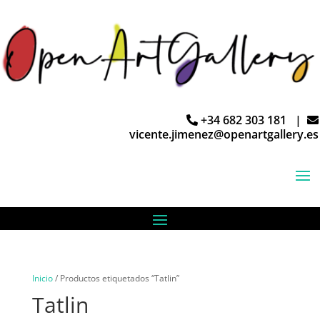
+34 682 303 181 |
vicente.jimenez@openartgallery.es
Inicio
/ Productos etiquetados “Tatlin”
Tatlin