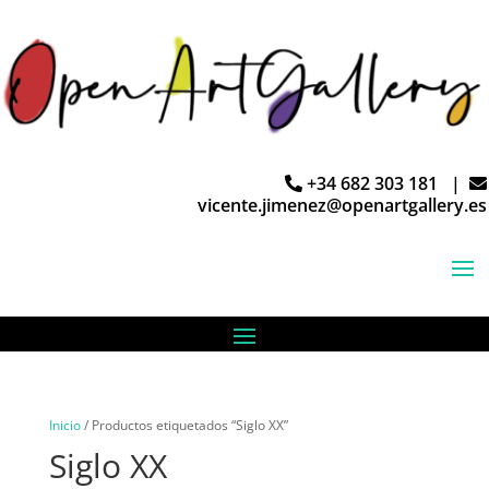
+34 682 303 181 |
vicente.jimenez@openartgallery.es
Inicio
/ Productos etiquetados “Siglo XX”
Siglo XX