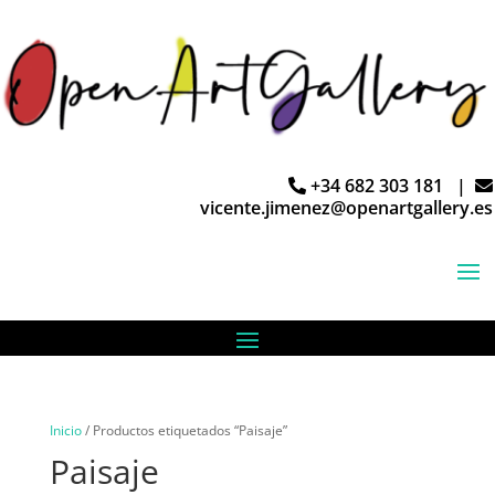
+34 682 303 181 |
vicente.jimenez@openartgallery.es
Inicio
/ Productos etiquetados “Paisaje”
Paisaje