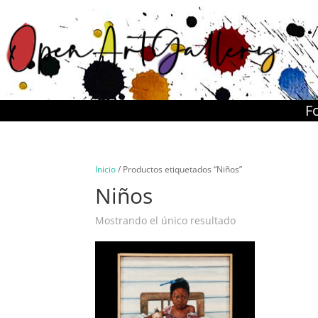
F
Inicio
/ Productos etiquetados “Niños”
Niños
Mostrando el único resultado