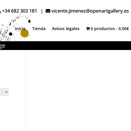
+34 682 303 181 |
vicente.jimenez@openartgallery.es
Inicio
Tienda
Avisos legales
0 productos
0,00€
ge