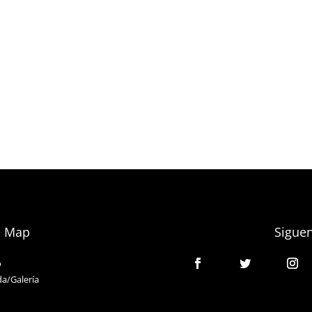
e Map
Siguen
o
da/Galería