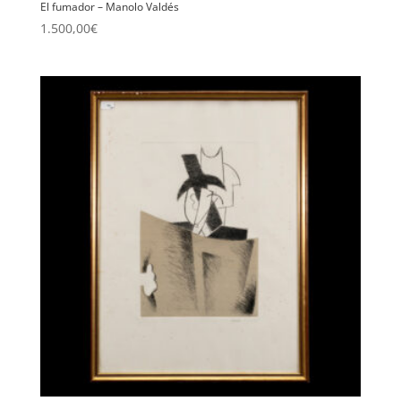
El fumador – Manolo Valdés
1.500,00
€