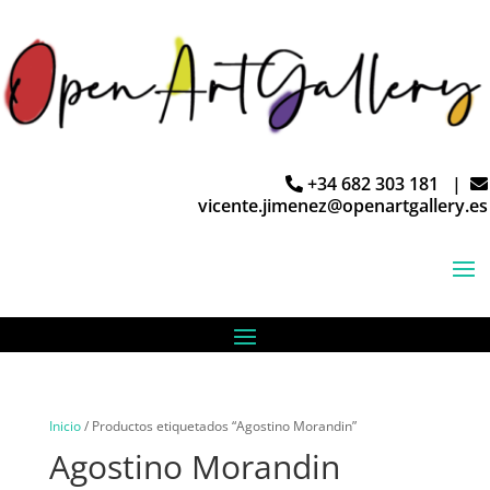
+34 682 303 181 |
vicente.jimenez@openartgallery.es
Inicio
/ Productos etiquetados “Agostino Morandin”
Agostino Morandin